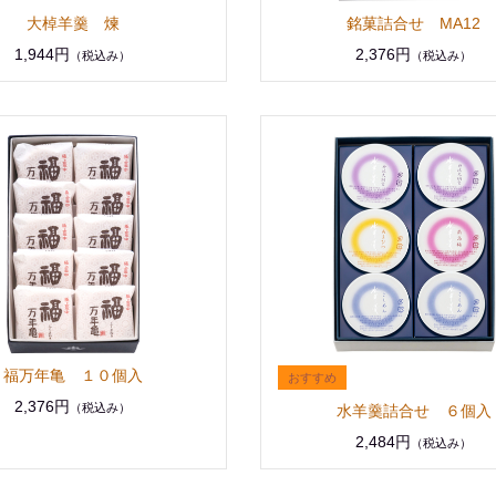
大棹羊羹 煉
銘菓詰合せ MA12
1,944円
2,376円
（税込み）
（税込み）
福万年亀 １０個入
2,376円
（税込み）
水羊羹詰合せ ６個入
2,484円
（税込み）