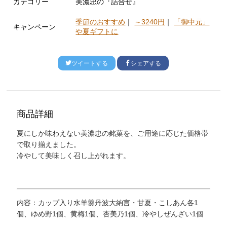
カテゴリー
美濃忠の『詰合せ』
季節のおすすめ
｜
～3240円
｜
「御中元」
キャンペーン
や夏ギフトに
ツイートする
シェアする
商品詳細
夏にしか味わえない美濃忠の銘菓を、ご用途に応じた価格帯
で取り揃えました。
冷やして美味しく召し上がれます。
内容：カップ入り水羊羹丹波大納言・甘夏・こしあん各1
個、ゆめ野1個、黄梅1個、杏美乃1個、冷やしぜんざい1個