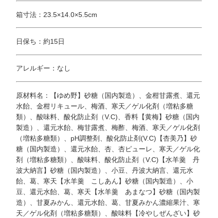
箱寸法：23.5×14.0×5.5cm
日保ち：約15日
アレルギー：なし
原材料名：【ゆめ野】砂糖（国内製造）、金柑甘露煮、還元
水飴、金柑リキュール、梅酒、寒天／ゲル化剤（増粘多糖
類）、酸味料、酸化防止剤（V.C)、香料【黄梅】砂糖（国内
製造）、還元水飴、梅甘露煮、梅酢、梅酒、寒天／ゲル化剤
（増粘多糖類）、pH調整剤、酸化防止剤(V.C)【杏美乃】砂
糖（国内製造）、還元水飴、杏、杏ピューレ、寒天／ゲル化
剤（増粘多糖類）、酸味料、酸化防止剤（V.C)【水羊羹 丹
波大納言】砂糖（国内製造）、小豆、丹波大納言、還元水
飴、葛、寒天【水羊羹 こしあん】砂糖（国内製造）、小
豆、還元水飴、葛、寒天【水羊羹 あまなつ】砂糖（国内製
造）、甘夏みかん、還元水飴、葛、甘夏みかん濃縮果汁、寒
天／ゲル化剤（増粘多糖類）、酸味料【冷やしぜんざい】砂