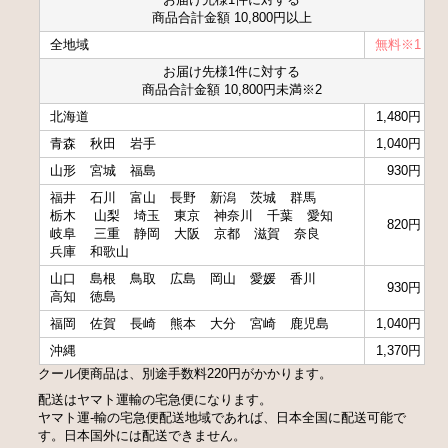
商品合計金額 10,800円以上
全地域
無料※1
お届け先様1件に対する
商品合計金額 10,800円未満※2
北海道
1,480円
青森
秋田
岩手
1,040円
山形
宮城
福島
930円
福井
石川
富山
長野
新潟
茨城
群馬
栃木
山梨
埼玉
東京
神奈川
千葉
愛知
820円
岐阜
三重
静岡
大阪
京都
滋賀
奈良
兵庫
和歌山
山口
島根
鳥取
広島
岡山
愛媛
香川
930円
高知
徳島
福岡
佐賀
長崎
熊本
大分
宮崎
鹿児島
1,040円
沖縄
1,370円
クール便商品は、別途手数料220円がかかります。
配送はヤマト運輸の宅急便になります。
ヤマト運-輸の宅急便配送地域であれば、日本全国に配送可能で
す。日本国外には配送できません。