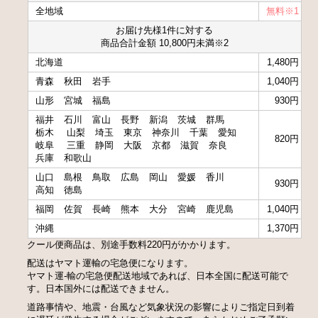
全地域
無料※1
お届け先様1件に対する
商品合計金額 10,800円未満※2
北海道
1,480円
青森
秋田
岩手
1,040円
山形
宮城
福島
930円
福井
石川
富山
長野
新潟
茨城
群馬
栃木
山梨
埼玉
東京
神奈川
千葉
愛知
820円
岐阜
三重
静岡
大阪
京都
滋賀
奈良
兵庫
和歌山
山口
島根
鳥取
広島
岡山
愛媛
香川
930円
高知
徳島
福岡
佐賀
長崎
熊本
大分
宮崎
鹿児島
1,040円
沖縄
1,370円
クール便商品は、別途手数料220円がかかります。
配送はヤマト運輸の宅急便になります。
ヤマト運-輸の宅急便配送地域であれば、日本全国に配送可能で
す。日本国外には配送できません。
道路事情や、地震・台風など気象状況の影響によりご指定日到着