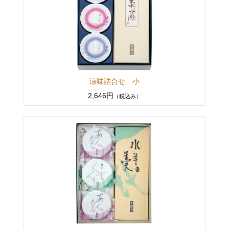
涼味詰合せ 小
2,646円
（税込み）