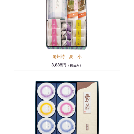
尾州詩 夏 小
3,888円
（税込み）