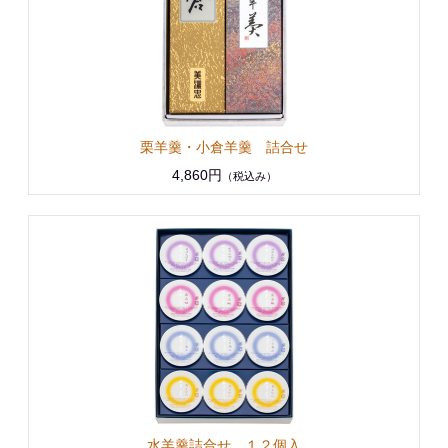
栗羊羹・小倉羊羹 詰合せ
4,860円
（税込み）
水羊羹詰合せ １２個入