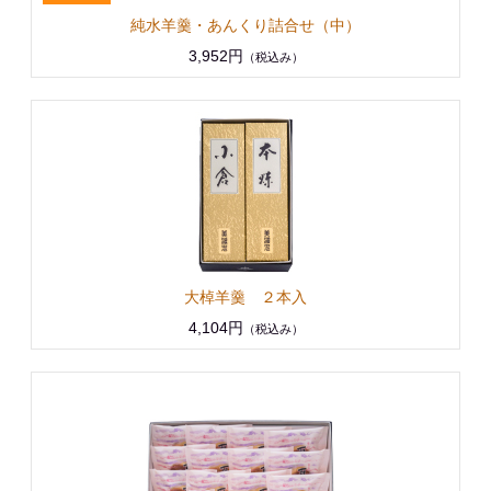
純水羊羹・あんくり詰合せ（中）
3,952円
（税込み）
大棹羊羹 ２本入
4,104円
（税込み）