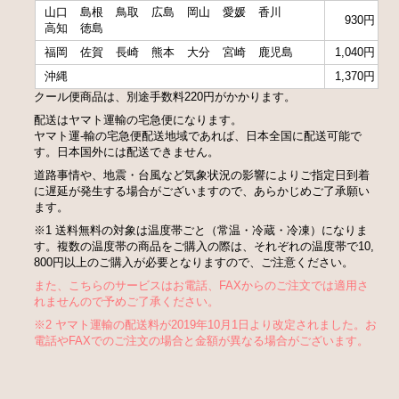
山口
島根
鳥取
広島
岡山
愛媛
香川
930円
高知
徳島
福岡
佐賀
長崎
熊本
大分
宮崎
鹿児島
1,040円
沖縄
1,370円
クール便商品は、別途手数料220円がかかります。
配送はヤマト運輸の宅急便になります。
ヤマト運-輸の宅急便配送地域であれば、日本全国に配送可能で
す。日本国外には配送できません。
道路事情や、地震・台風など気象状況の影響によりご指定日到着
に遅延が発生する場合がございますので、あらかじめご了承願い
ます。
※1 送料無料の対象は温度帯ごと（常温・冷蔵・冷凍）になりま
す。複数の温度帯の商品をご購入の際は、それぞれの温度帯で10,
800円以上のご購入が必要となりますので、ご注意ください。
また、こちらのサービスはお電話、FAXからのご注文では適用さ
れませんので予めご了承ください。
※2 ヤマト運輸の配送料が2019年10月1日より改定されました。お
電話やFAXでのご注文の場合と金額が異なる場合がございます。