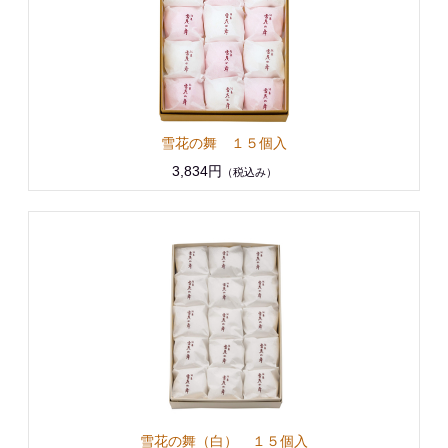
雪花の舞 １５個入
3,834円
（税込み）
雪花の舞（白） １５個入