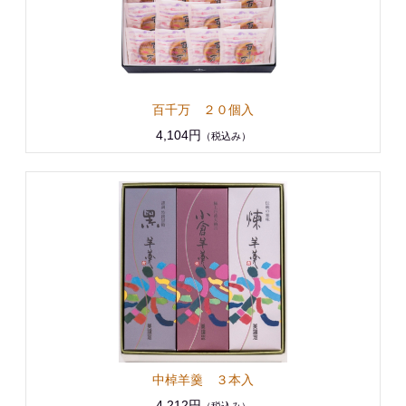
百千万 ２０個入
4,104円
（税込み）
中棹羊羹 ３本入
4,212円