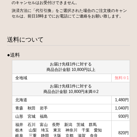
のキャンセルはお受付けできません。
決済方法に「代引引換」をご選択された場合のご注文後のキャン
セルは、前日18時までにお電話にてご連絡をお願い致します。
送料について
●送料
お届け先様1件に対する
商品合計金額 10,800円以上
全地域
無料※1
お届け先様1件に対する
商品合計金額 10,800円未満※2
北海道
1,480円
青森
秋田
岩手
1,040円
山形
宮城
福島
930円
福井
石川
富山
長野
新潟
茨城
群馬
栃木
山梨
埼玉
東京
神奈川
千葉
愛知
820円
岐阜
三重
静岡
大阪
京都
滋賀
奈良