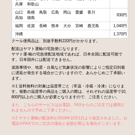
兵庫
和歌山
山口
島根
鳥取
広島
岡山
愛媛
香川
930円
高知
徳島
福岡
佐賀
長崎
熊本
大分
宮崎
鹿児島
1,040円
沖縄
1,370円
クール便商品は、別途手数料220円がかかります。
配送はヤマト運輸の宅急便になります。
ヤマト運-輸の宅急便配送地域であれば、日本全国に配送可能で
す。日本国外には配送できません。
道路事情や、地震・台風など気象状況の影響によりご指定日到着
に遅延が発生する場合がございますので、あらかじめご了承願い
ます。
※1 送料無料の対象は温度帯ごと（常温・冷蔵・冷凍）になりま
す。複数の温度帯の商品をご購入の際は、それぞれの温度帯で10,
800円以上のご購入が必要となりますので、ご注意ください。
また、こちらのサービスはお電話、FAXからのご注文では適用さ
れませんので予めご了承ください。
※2 ヤマト運輸の配送料が2019年10月1日より改定されました。お
電話やFAXでのご注文の場合と金額が異なる場合がございます。