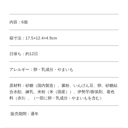
内容：6個
箱寸法：17.5×12.4×4.9cm
日保ち：約12日
アレルギー：卵・乳成分・やまいも
原材料：砂糖（国内製造）、澱粉、いんげん豆、卵、砂糖結
合水飴、練乳、米粉（米（国産））、伊勢芋/膨張剤、着色
料（赤3）、（一部に卵・乳成分・やまいもを含む）
販売期間：通年