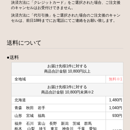
決済方法に「クレジットカード」をご選択された場合、ご注文後
のキャンセルはお受付けできません。
決済方法に「代引引換」をご選択された場合のご注文後のキャン
セルは、前日18時までにお電話にてご連絡をお願い致します。
送料について
●送料
お届け先様1件に対する
商品合計金額 10,800円以上
全地域
無料※1
お届け先様1件に対する
商品合計金額 10,800円未満※2
北海道
1,480円
青森
秋田
岩手
1,040円
山形
宮城
福島
930円
福井
石川
富山
長野
新潟
茨城
群馬
栃木
山梨
埼玉
東京
神奈川
千葉
愛知