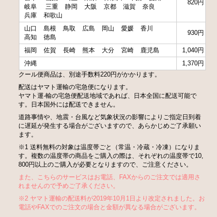
820円
岐阜
三重
静岡
大阪
京都
滋賀
奈良
兵庫
和歌山
山口
島根
鳥取
広島
岡山
愛媛
香川
930円
高知
徳島
福岡
佐賀
長崎
熊本
大分
宮崎
鹿児島
1,040円
沖縄
1,370円
クール便商品は、別途手数料220円がかかります。
配送はヤマト運輸の宅急便になります。
ヤマト運-輸の宅急便配送地域であれば、日本全国に配送可能で
す。日本国外には配送できません。
道路事情や、地震・台風など気象状況の影響によりご指定日到着
に遅延が発生する場合がございますので、あらかじめご了承願い
ます。
※1 送料無料の対象は温度帯ごと（常温・冷蔵・冷凍）になりま
す。複数の温度帯の商品をご購入の際は、それぞれの温度帯で10,
800円以上のご購入が必要となりますので、ご注意ください。
また、こちらのサービスはお電話、FAXからのご注文では適用さ
れませんので予めご了承ください。
※2 ヤマト運輸の配送料が2019年10月1日より改定されました。お
電話やFAXでのご注文の場合と金額が異なる場合がございます。