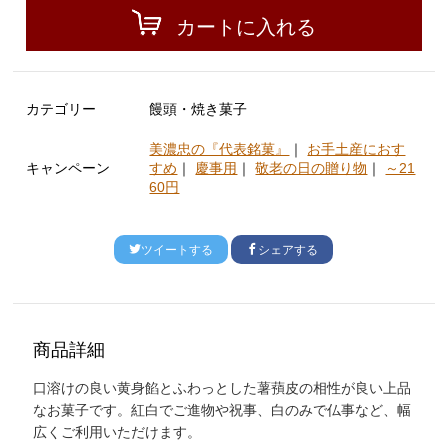
カートに入れる
カテゴリー
饅頭・焼き菓子
美濃忠の『代表銘菓』
｜
お手土産におす
キャンペーン
すめ
｜
慶事用
｜
敬老の日の贈り物
｜
～21
60円
ツイートする
シェアする
商品詳細
口溶けの良い黄身餡とふわっとした薯蕷皮の相性が良い上品
なお菓子です。紅白でご進物や祝事、白のみで仏事など、幅
広くご利用いただけます。