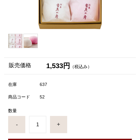
1,533円
販売価格
（税込み）
在庫
637
商品コード
52
数量
-
+