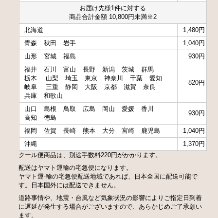
お届け先様1件に対する
商品合計金額 10,800円未満※2
北海道
1,480円
青森
秋田
岩手
1,040円
山形
宮城
福島
930円
福井
石川
富山
長野
新潟
茨城
群馬
栃木
山梨
埼玉
東京
神奈川
千葉
愛知
820円
岐阜
三重
静岡
大阪
京都
滋賀
奈良
兵庫
和歌山
山口
島根
鳥取
広島
岡山
愛媛
香川
930円
高知
徳島
福岡
佐賀
長崎
熊本
大分
宮崎
鹿児島
1,040円
沖縄
1,370円
クール便商品は、別途手数料220円がかかります。
配送はヤマト運輸の宅急便になります。
ヤマト運-輸の宅急便配送地域であれば、日本全国に配送可能で
す。日本国外には配送できません。
道路事情や、地震・台風など気象状況の影響によりご指定日到着
に遅延が発生する場合がございますので、あらかじめご了承願い
ます。