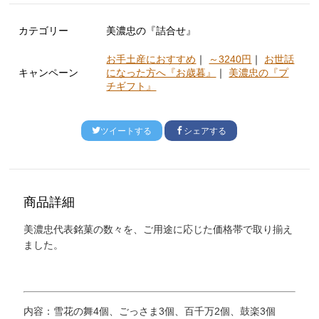
カテゴリー
美濃忠の『詰合せ』
お手土産におすすめ
｜
～3240円
｜
お世話
キャンペーン
になった方へ『お歳暮』
｜
美濃忠の『プ
チギフト』
ツイートする
シェアする
商品詳細
美濃忠代表銘菓の数々を、ご用途に応じた価格帯で取り揃え
ました。
内容：雪花の舞4個、ごっさま3個、百千万2個、鼓楽3個