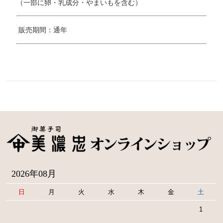
（一部に卵・乳成分・やまいもを含む）
販売期間：通年
2026年08月
日
月
火
水
木
金
土
1