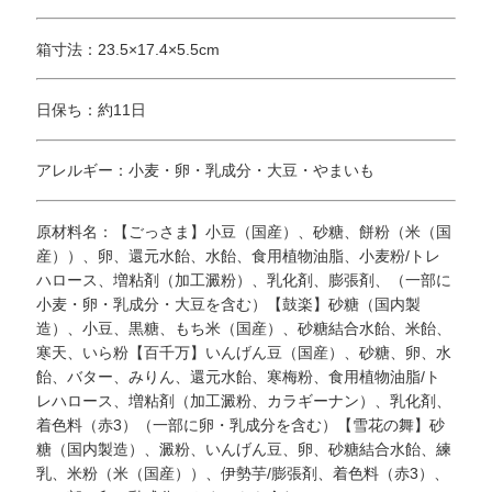
箱寸法：23.5×17.4×5.5cm
日保ち：約11日
アレルギー：小麦・卵・乳成分・大豆・やまいも
原材料名：【ごっさま】小豆（国産）、砂糖、餅粉（米（国
産））、卵、還元水飴、水飴、食用植物油脂、小麦粉/トレ
ハロース、増粘剤（加工澱粉）、乳化剤、膨張剤、（一部に
小麦・卵・乳成分・大豆を含む）【鼓楽】砂糖（国内製
造）、小豆、黒糖、もち米（国産）、砂糖結合水飴、米飴、
寒天、いら粉【百千万】いんげん豆（国産）、砂糖、卵、水
飴、バター、みりん、還元水飴、寒梅粉、食用植物油脂/ト
レハロース、増粘剤（加工澱粉、カラギーナン）、乳化剤、
着色料（赤3）（一部に卵・乳成分を含む）【雪花の舞】砂
糖（国内製造）、澱粉、いんげん豆、卵、砂糖結合水飴、練
乳、米粉（米（国産））、伊勢芋/膨張剤、着色料（赤3）、