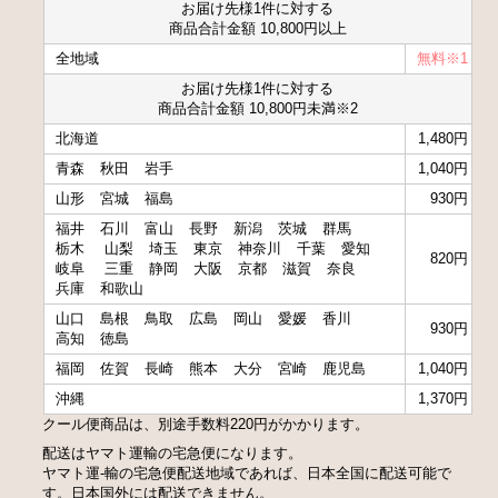
お届け先様1件に対する
商品合計金額 10,800円以上
全地域
無料※1
お届け先様1件に対する
商品合計金額 10,800円未満※2
北海道
1,480円
青森
秋田
岩手
1,040円
山形
宮城
福島
930円
福井
石川
富山
長野
新潟
茨城
群馬
栃木
山梨
埼玉
東京
神奈川
千葉
愛知
820円
岐阜
三重
静岡
大阪
京都
滋賀
奈良
兵庫
和歌山
山口
島根
鳥取
広島
岡山
愛媛
香川
930円
高知
徳島
福岡
佐賀
長崎
熊本
大分
宮崎
鹿児島
1,040円
沖縄
1,370円
クール便商品は、別途手数料220円がかかります。
配送はヤマト運輸の宅急便になります。
ヤマト運-輸の宅急便配送地域であれば、日本全国に配送可能で
す。日本国外には配送できません。