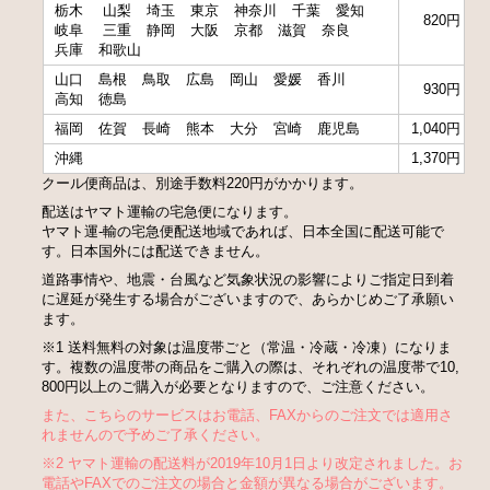
栃木
山梨
埼玉
東京
神奈川
千葉
愛知
820円
岐阜
三重
静岡
大阪
京都
滋賀
奈良
兵庫
和歌山
山口
島根
鳥取
広島
岡山
愛媛
香川
930円
高知
徳島
福岡
佐賀
長崎
熊本
大分
宮崎
鹿児島
1,040円
沖縄
1,370円
クール便商品は、別途手数料220円がかかります。
配送はヤマト運輸の宅急便になります。
ヤマト運-輸の宅急便配送地域であれば、日本全国に配送可能で
す。日本国外には配送できません。
道路事情や、地震・台風など気象状況の影響によりご指定日到着
に遅延が発生する場合がございますので、あらかじめご了承願い
ます。
※1 送料無料の対象は温度帯ごと（常温・冷蔵・冷凍）になりま
す。複数の温度帯の商品をご購入の際は、それぞれの温度帯で10,
800円以上のご購入が必要となりますので、ご注意ください。
また、こちらのサービスはお電話、FAXからのご注文では適用さ
れませんので予めご了承ください。
※2 ヤマト運輸の配送料が2019年10月1日より改定されました。お
電話やFAXでのご注文の場合と金額が異なる場合がございます。