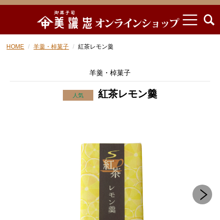
HOME
羊羹・棹菓子
紅茶レモン羹
羊羹・棹菓子
紅茶レモン羹