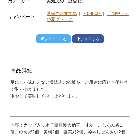
カテゴリー
美濃忠の『詰合せ』
季節のおすすめ
｜
～5400円
｜
「御中元」
キャンペーン
や夏ギフトに
ツイートする
シェアする
商品詳細
夏にしか味わえない美濃忠の銘菓を、ご用途に応じた価格帯
で取り揃えました。
冷やして美味しく召し上がれます。
内容：カップ入り水羊羹丹波大納言・甘夏・こしあん各1
個、ゆめ野2個、黄梅2個、杏美乃2個、冷やしぜんざい2個