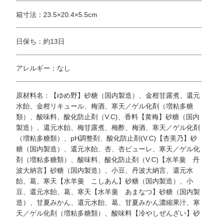
箱寸法：23.5×20.4×5.5cm
日保ち：約13日
アレルギー：なし
原材料名：【ゆめ野】砂糖（国内製造）、金柑甘露煮、還元
水飴、金柑リキュール、梅酒、寒天／ゲル化剤（増粘多糖
類）、酸味料、酸化防止剤（V.C)、香料【黄梅】砂糖（国内
製造）、還元水飴、梅甘露煮、梅酢、梅酒、寒天／ゲル化剤
（増粘多糖類）、pH調整剤、酸化防止剤(V.C)【杏美乃】砂
糖（国内製造）、還元水飴、杏、杏ピューレ、寒天／ゲル化
剤（増粘多糖類）、酸味料、酸化防止剤（V.C)【水羊羹 丹
波大納言】砂糖（国内製造）、小豆、丹波大納言、還元水
飴、葛、寒天【水羊羹 こしあん】砂糖（国内製造）、小
豆、還元水飴、葛、寒天【水羊羹 あまなつ】砂糖（国内製
造）、甘夏みかん、還元水飴、葛、甘夏みかん濃縮果汁、寒
天／ゲル化剤（増粘多糖類）、酸味料【冷やしぜんざい】砂