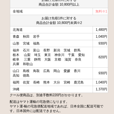
商品合計金額 10,800円以上
全地域
無料※1
お届け先様1件に対する
商品合計金額 10,800円未満※2
北海道
1,480円
青森
秋田
岩手
1,040円
山形
宮城
福島
930円
福井
石川
富山
長野
新潟
茨城
群馬
栃木
山梨
埼玉
東京
神奈川
千葉
愛知
820円
岐阜
三重
静岡
大阪
京都
滋賀
奈良
兵庫
和歌山
山口
島根
鳥取
広島
岡山
愛媛
香川
930円
高知
徳島
福岡
佐賀
長崎
熊本
大分
宮崎
鹿児島
1,040円
沖縄
1,370円
クール便商品は、別途手数料220円がかかります。
配送はヤマト運輸の宅急便になります。
ヤマト運-輸の宅急便配送地域であれば、日本全国に配送可能で
す。日本国外には配送できません。