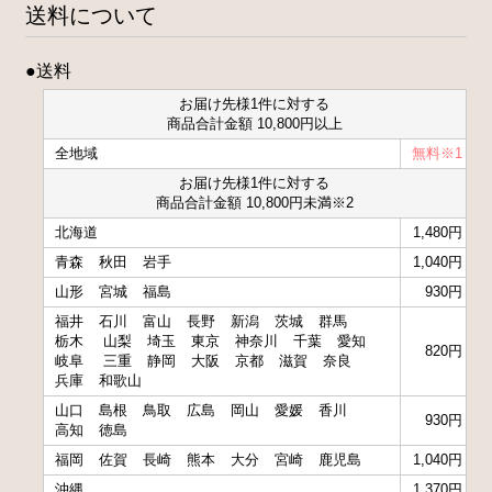
送料について
●送料
お届け先様1件に対する
商品合計金額 10,800円以上
全地域
無料※1
お届け先様1件に対する
商品合計金額 10,800円未満※2
北海道
1,480円
青森
秋田
岩手
1,040円
山形
宮城
福島
930円
福井
石川
富山
長野
新潟
茨城
群馬
栃木
山梨
埼玉
東京
神奈川
千葉
愛知
820円
岐阜
三重
静岡
大阪
京都
滋賀
奈良
兵庫
和歌山
山口
島根
鳥取
広島
岡山
愛媛
香川
930円
高知
徳島
福岡
佐賀
長崎
熊本
大分
宮崎
鹿児島
1,040円
沖縄
1,370円