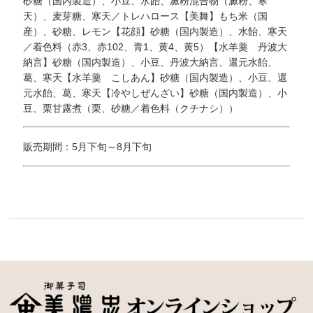
砂糖（国内製造）、小豆、水飴、澱粉混合物（澱粉、寒
天）、麦芽糖、寒天／トレハロース【美舞】もち米（国
産）、砂糖、レモン【花顔】砂糖（国内製造）、水飴、寒天
／着色料（赤3、赤102、青1、黄4、黄5）【水羊羹 丹波大
納言】砂糖（国内製造）、小豆、丹波大納言、還元水飴、
葛、寒天【水羊羹 こしあん】砂糖（国内製造）、小豆、還
元水飴、葛、寒天【冷やしぜんざい】砂糖（国内製造）、小
豆、栗甘露煮（栗、砂糖／着色料（クチナシ））
販売期間：5月下旬～8月下旬