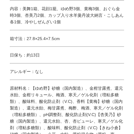
内容：美舞1箱、花顔1籠、ゆめ野3個、黄梅3個、おぐら金
時3個、杏美乃2個、カップ入り水羊羹丹波大納言・こしあん
各1個、冷やしぜんざい1個
箱寸法：27.8×25.4×7.5cm
日保ち：約13日
アレルギー：なし
原材料名：【ゆめ野】砂糖（国内製造）、金柑甘露煮、還元
水飴、金柑リキュール、梅酒、寒天／ゲル化剤（増粘多糖
類）、酸味料、酸化防止剤（V.C)、香料【黄梅】砂糖（国内
製造）、還元水飴、梅甘露煮、梅酢、梅酒、寒天／ゲル化剤
（増粘多糖類）、pH調整剤、酸化防止剤(V.C)【杏美乃】砂
糖（国内製造）、還元水飴、杏、杏ピューレ、寒天／ゲル化
剤（増粘多糖類）、酸味料、酸化防止剤（V.C)【きね小倉】