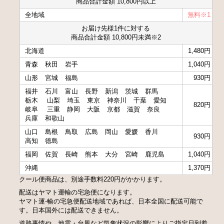
商品合計金額 10,800円以上
全地域
無料※1
お届け先様1件に対する
商品合計金額 10,800円未満※2
北海道
1,480円
青森
秋田
岩手
1,040円
山形
宮城
福島
930円
福井
石川
富山
長野
新潟
茨城
群馬
栃木
山梨
埼玉
東京
神奈川
千葉
愛知
820円
岐阜
三重
静岡
大阪
京都
滋賀
奈良
兵庫
和歌山
山口
島根
鳥取
広島
岡山
愛媛
香川
930円
高知
徳島
福岡
佐賀
長崎
熊本
大分
宮崎
鹿児島
1,040円
沖縄
1,370円
クール便商品は、別途手数料220円がかかります。
配送はヤマト運輸の宅急便になります。
ヤマト運-輸の宅急便配送地域であれば、日本全国に配送可能で
す。日本国外には配送できません。
道路事情や、地震・台風など気象状況の影響によりご指定日到着