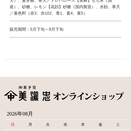
天）、麦芽糖、寒天／トレハロース【美舞】もち米（国
産）、砂糖、レモン【花顔】砂糖（国内製造）、水飴、寒天
／着色料（赤3、赤102、青1、黄4、黄5）
販売期間：5月下旬～8月下旬
2026年08月
日
月
火
水
木
金
土