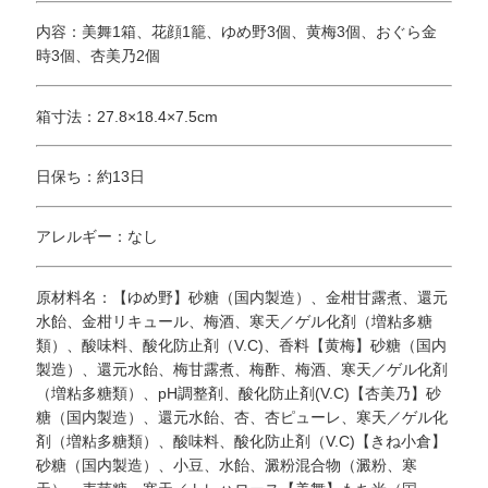
内容：美舞1箱、花顔1籠、ゆめ野3個、黄梅3個、おぐら金
時3個、杏美乃2個
箱寸法：27.8×18.4×7.5cm
日保ち：約13日
アレルギー：なし
原材料名：【ゆめ野】砂糖（国内製造）、金柑甘露煮、還元
水飴、金柑リキュール、梅酒、寒天／ゲル化剤（増粘多糖
類）、酸味料、酸化防止剤（V.C)、香料【黄梅】砂糖（国内
製造）、還元水飴、梅甘露煮、梅酢、梅酒、寒天／ゲル化剤
（増粘多糖類）、pH調整剤、酸化防止剤(V.C)【杏美乃】砂
糖（国内製造）、還元水飴、杏、杏ピューレ、寒天／ゲル化
剤（増粘多糖類）、酸味料、酸化防止剤（V.C)【きね小倉】
砂糖（国内製造）、小豆、水飴、澱粉混合物（澱粉、寒