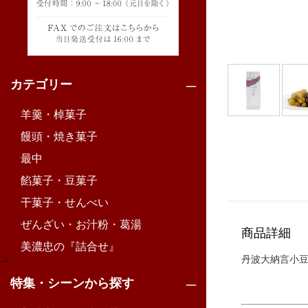
カテゴリー
羊羹・棹菓子
饅頭・焼き菓子
最中
餡菓子・豆菓子
干菓子・せんべい
ぜんざい・お汁粉・葛湯
商品詳細
美濃忠の『詰合せ』
丹波大納言小
-->
特集・シーンから探す