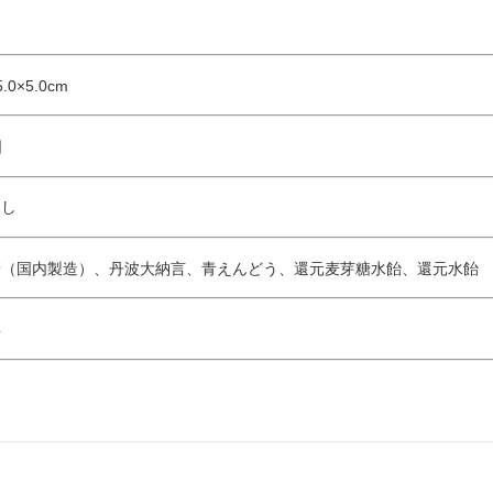
.0×5.0cm
日
なし
糖（国内製造）、丹波大納言、青えんどう、還元麦芽糖水飴、還元水飴
年