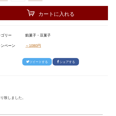
カートに入れる
テゴリー
餡菓子・豆菓子
ャンペーン
～1080円
ツイートする
シェアする
作り致しました。