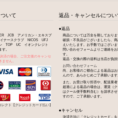
について
返品・キャンセルについ
●返品
STER JCB アメリカン・エキスプ
商品については万全を期しておりま
イナースクラブ NICOS UFJ
破損・不良品がございましたら、商
ン TOP UC イオンクレジト
えいたします。お手数ではございま
ます。
問い合わせフォームよりご連絡をお
す。
ト決済の場合、ご注文後のキャンセ
返品・交換の際の送料は当店が負担
きません。
お問い合わせフォーム
尚、お客様のご都合による返品はお
んので、あらかじめご了承願います
また、お受け取り拒否や、配送業者
超過による返品の場合は、運賃（ク
はクール便手数料含む）を請求させ
すので、ご了承願います。
bコレクト【クレジットカード払い】
●キャンセル
決済方法に「クレジットカード」を