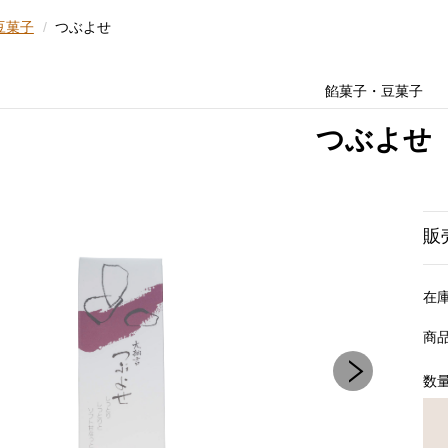
豆菓子
つぶよせ
餡菓子・豆菓子
つぶよせ
販
在
商
数