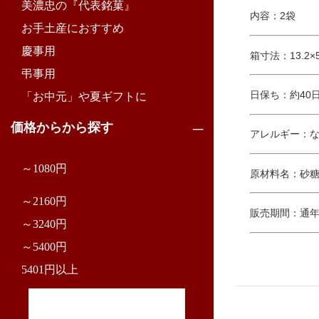
美濃忠の『代表銘菓』
内容：2袋
お手土産におすすめ
慶事用
箱寸法：13.2×5
弔事用
日保ち：約40
「お中元」や夏ギフトに
価格からから探す
アレルギー：
～1080円
原材料名：砂
～2160円
販売期間：通
～3240円
～5400円
5401円以上