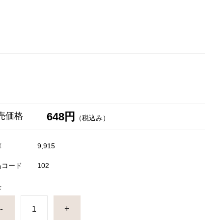
648円
売価格
（税込み）
庫
9,915
品コード
102
量
-
+