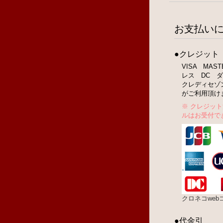
お支払い
●クレジット
VISA MA
レス DC ダ
クレディセゾ
がご利用頂け
※ クレジッ
ルはお受付で
クロネコwe
●代金引