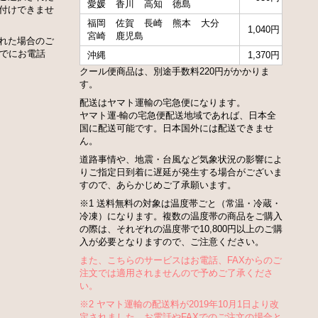
愛媛
香川
高知
徳島
付けできませ
福岡
佐賀
長崎
熊本
大分
1,040円
宮崎
鹿児島
れた場合のご
までにお電話
沖縄
1,370円
クール便商品は、別途手数料220円がかかりま
す。
配送はヤマト運輸の宅急便になります。
ヤマト運-輸の宅急便配送地域であれば、日本全
国に配送可能です。日本国外には配送できませ
ん。
道路事情や、地震・台風など気象状況の影響によ
りご指定日到着に遅延が発生する場合がございま
すので、あらかじめご了承願います。
※1 送料無料の対象は温度帯ごと（常温・冷蔵・
冷凍）になります。複数の温度帯の商品をご購入
の際は、それぞれの温度帯で10,800円以上のご購
入が必要となりますので、ご注意ください。
また、こちらのサービスはお電話、FAXからのご
注文では適用されませんので予めご了承くださ
い。
※2 ヤマト運輸の配送料が2019年10月1日より改
定されました。お電話やFAXでのご注文の場合と