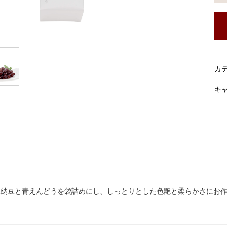
カ
キ
豆納豆と青えんどうを袋詰めにし、しっとりとした色艶と柔らかさにお